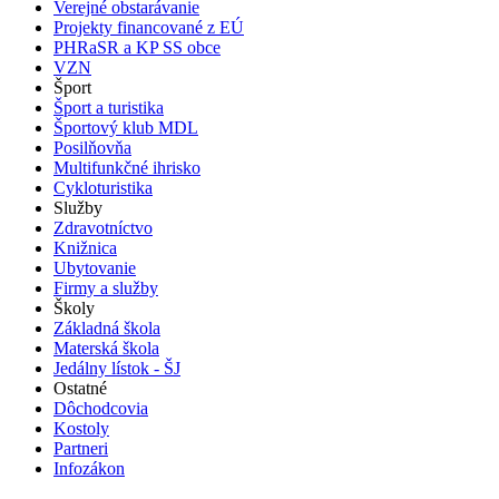
Verejné obstarávanie
Projekty financované z EÚ
PHRaSR a KP SS obce
VZN
Šport
Šport a turistika
Športový klub MDL
Posilňovňa
Multifunkčné ihrisko
Cykloturistika
Služby
Zdravotníctvo
Knižnica
Ubytovanie
Firmy a služby
Školy
Základná škola
Materská škola
Jedálny lístok - ŠJ
Ostatné
Dôchodcovia
Kostoly
Partneri
Infozákon