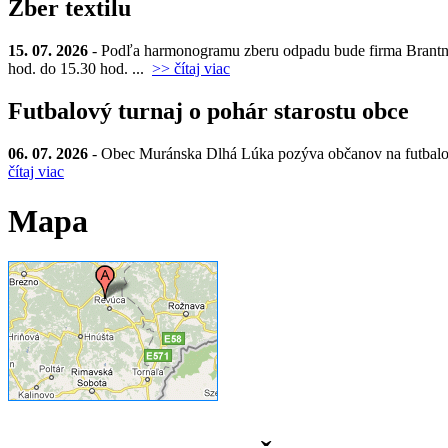
Zber textilu
15. 07. 2026
- Podľa harmonogramu zberu odpadu bude firma Brantner d
hod. do 15.30 hod. ...
>> čítaj viac
Futbalový turnaj o pohár starostu obce
06. 07. 2026
- Obec Muránska Dlhá Lúka pozýva občanov na futbalový t
čítaj viac
Mapa