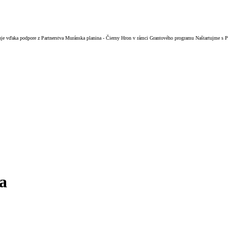
izuje vďaka podpore z Partnerstva Muránska planina - Čierny Hron v rámci Grantového programu Naštartujme s
a