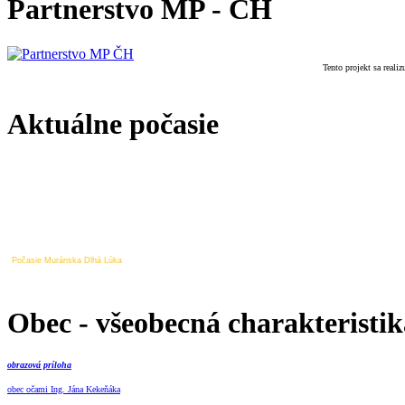
Partnerstvo MP - ČH
Tento projekt sa real
Aktuálne počasie
Počasie Muránska Dlhá Lúka
Obec - všeobecná charakteristik
obrazová príloha
obec očami Ing. Jána Kekeňáka