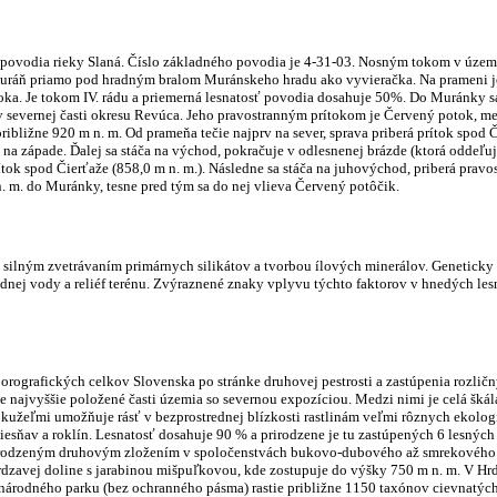
povodia rieky Slaná. Číslo základného povodia je 4-31-03.
Nosným tokom v území 
Muráň priamo pod hradným bralom Muránskeho hradu ako vyvieračka. Na prameni 
oka. Je tokom IV. rádu a priemerná lesnatosť povodia dosahuje 50%. Do Muránky sa
severnej časti okresu Revúca. Jeho pravostranným prítokom je Červený potok, meri
ližne 920 m n. m. Od prameňa tečie najprv na sever, sprava priberá prítok spod Čie
a západe. Ďalej sa stáča na východ, pokračuje v odlesnenej brázde (ktorá oddeľuje
ítok spod Čierťaže (858,0 m n. m.). Následne sa stáča na juhovýchod, priberá prav
 m. do Muránky, tesne pred tým sa do nej vlieva Červený potôčik.
silným zvetrávaním primárnych silikátov a tvorbou ílových minerálov. Geneticky v
podnej vody a reliéf terénu. Zvýraznené znaky vplyvu týchto faktorov v hnedých 
orografických celkov Slovenska po stránke druhovej pestrosti a zastúpenia rozlič
ce najvyššie položené časti územia so severnou expozíciou. Medzi nimi je celá šká
 kužeľmi umožňuje rásť v bezprostrednej blízkosti rastlinám veľmi rôznych ekolo
 tiesňav a roklín. Lesnatosť dosahuje 90 % a prirodzene je tu zastúpených 6 lesn
odzeným druhovým zložením v spoločenstvách bukovo-dubového až smrekového lesn
dzavej doline s jarabinou mišpuľkovou, kde zostupuje do výšky 750 m n. m. V Hrdz
národného parku (bez ochranného pásma) rastie približne 1150 taxónov cievnatých