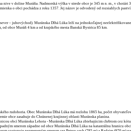
a nive v doline Muráňa. Nadmorská výška v strede obce je 345 m n. m., v chotári 
mienka o obci pochádza z roku 1357. Jej názov je odvodený od rozsiahlych pastvín 
r sever – juhovýchod). Muránska Dlhá Lúka leží na jednokoľajnej neelektrifikovan
m, od obce Muráň 4 km a od krajského mesta Banská Bystrica 85 km.
kého rudohoria. Obec Muránska Dlhá Lúka má rozlohu 1865 ha, počet obyvateľov k
emie obce zasahuje do Chránenej krajinnej oblasti Muránska planina.
nicou obcí Muránska Lehota - Muránska Dlhá Lúka zbiehajúcim chrbtom cez kótu 
ápadným smerom západne od obce Muránska Dlhá Lúka na katastrálnu hranicu obc
po ktorom vystupuje nezmeneným smerom cez Petrov vrch (785 m) a Radzim (970 m) 