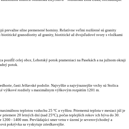
ú prevažne silne premenené horniny. Relatívne veľmi rozšírené sú granity
iotitické granodiority až granity, biotitické až dvojsľudové svory s vložkami
a pozdĺž celej obce, Lehotský potok prameniaci na Pasekách a na južnom okraji
adný potok.
dhorie, časti Jelšavské podolie.
Najvyššie a najvýraznejšie vrchy sú Stolica
eľké výškové rozdiely s maximálnym výškovým rozpätím 1201 m.
s maximálnou teplotou vzduchu 25 °C a vyššou. Priemerná teplota v mesiaci júl je
 v priemere 20 letných dní (nad 25°C), počas teplejších rokov ich býva do 30.
 je 1200 - 1400 mm. Prevládajúci smer vetra v území je severovýchodný a
ová pokrývka sa vyskytuje zriedkavejšie.