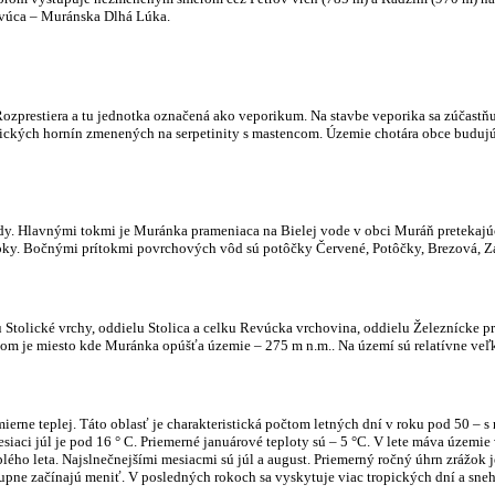
evúca – Muránska Dlhá Lúka.
zprestiera a tu jednotka označená ako veporikum. Na stavbe veporika sa zúčastňuj
ických hornín zmenených na serpetinity s mastencom. Územie chotára obce budujú b
dy.
Hlavnými tokmi je Muránka prameniaca na Bielej vode v obci Muráň pretekajúc
oky. Bočnými prítokmi povrchových vôd sú potôčky Červené, Potôčky, Brezová, Z
tolické vrchy, oddielu Stolica a celku Revúcka vrchovina, oddielu Železnícke pre
om je miesto kde Muránka opúšťa územie – 275 m n.m.. Na území sú relatívne v
ierne teplej. Táto oblasť je charakteristická počtom letných dní v roku pod 50 – 
siaci júl je pod 16 ° C. Priemerné januárové teploty sú – 5 °C. V lete máva územie
lého leta. Najslnečnejšími mesiacmi sú júl a august. Priemerný ročný úhrn zrážok
ne začínajú meniť. V posledných rokoch sa vyskytuje viac tropických dní a sneh