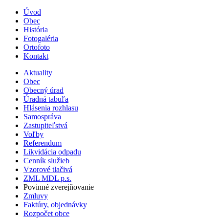
Úvod
Obec
História
Fotogaléria
Ortofoto
Kontakt
Aktuality
Obec
Obecný úrad
Úradná tabuľa
Hlásenia rozhlasu
Samospráva
Zastupiteľstvá
Voľby
Referendum
Likvidácia odpadu
Cenník služieb
Vzorové tlačivá
ZML MDL p.s.
Povinné zverejňovanie
Zmluvy
Faktúry, objednávky
Rozpočet obce