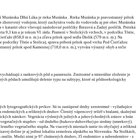
Muránska Dlhá Lúka je rieka Muránka . Rieka Muránka je pravostranný prítok
je zhotovený vodojem, ktorý zachytáva vodu do vodovodu aj pre obec Muránska
 v katastri obce vlievajú nasledovné potôčiky Brezová a Zadný potôčik. Preteká
a 9,3 km a je tokom VI. rádu. Pramení v Stolických vrchoch, v podcelku Tŕstie,
rťaže (858,0 m n. m.) a zľava prítok spod sedla Dielik (579 m n. m.). Na
 podcelky Tŕstie a Stolica), sprava priberá prítok spod vrchu Pod Čierťažou
ostranný prítok spod Kamennej (718,0 m n. m.), vytvára výrazný ohyb a tečie
ychádzajú z rankrových pôd a pararenzín. Zrnitostné a minerálne zloženie je
lesných pôdach umožňujú delenie typu na subtypy, ktoré sú pôdnoekologicky
ných fytogeografických prvkov. Sú tu zastúpené druhy xerotermné - vyžadujúce
la endemických a reliktných druhov. Členitý vápencový reliéf s bralami, skalnými
gických nárokov. Vegetácia výslnných južných a juhovýchodných zrázov a hrán
ých vegetačných stupňov - od druhého (bukovo-dubového) po siedmy (smrekový).
ého vegetačného stupňa. Na viacerých miestach rastie tis obyčajný a reliktná
avej doline je aj jediná lokalita zemolezu alpského na Slovensku. Na Stožkách,
 rastlín. Medzi nimi je 97 chránených druhov, 35 endemitov a subendemitov - z