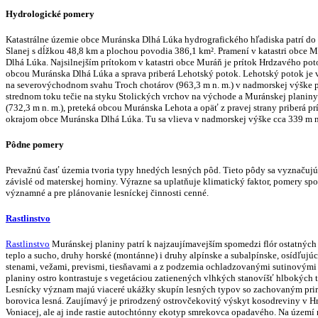
Hydrologické pomery
Katastrálne územie obce Muránska Dlhá Lúka hydrografického hľadiska patrí do 
Slanej s dĺžkou 48,8 km a plochou povodia 386,1 km².
Pramení v katastri obce 
Dlhá Lúka. Najsilnejším prítokom v katastri obce Muráň je prítok Hrdzavého pot
obcou Muránska Dlhá Lúka a sprava priberá Lehotský potok. Lehotský potok je v 
na severovýchodnom svahu Troch chotárov (963,3 m n. m.) v nadmorskej výške prib
strednom toku tečie na styku Stolických vrchov na východe a Muránskej planiny n
(732,3 m n. m.), preteká obcou Muránska Lehota a opäť z pravej strany priberá pr
okrajom obce Muránska Dlhá Lúka. Tu sa vlieva v nadmorskej výške cca 339 m n.
Pôdne pomery
Prevažnú časť územia tvoria typy hnedých lesných pôd. Tieto pôdy sa vyznačujú 
závislé od materskej horniny. Výrazne sa uplatňuje klimatický faktor, pomery s
významné a pre plánovanie lesníckej činnosti cenné.
Rastlinstvo
Rastlinstvo
Muránskej planiny patrí k najzaujímavejším spomedzi flór ostatných 
teplo a sucho, druhy horské (montánne) i druhy alpínske a subalpínske, osídľujú
stenami, vežami, prevismi, tiesňavami a z podzemia ochladzovanými sutinovými
planiny ostro kontrastuje s vegetáciou zatienených vlhkých stanovíšť hlbokých
Lesnícky význam majú viaceré ukážky skupín lesných typov so zachovaným prir
borovica lesná. Zaujímavý je prirodzený ostrovčekovitý výskyt kosodreviny v Hr
Voniacej, ale aj inde rastie autochtónny ekotyp smrekovca opadavého. Na území 