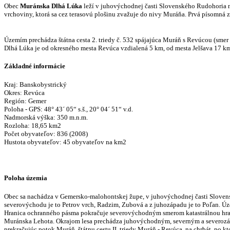
Obec
Muránska Dlhá Lúka
l
eží v juhovýchodnej časti Slovenského Rudohoria n
vrchoviny, ktorá sa cez terasovú plošinu zvažuje do nivy Muráňa. Prvá písomná z
Územím prechádza štátna cesta 2. triedy č. 532 spájajúca Muráň s Revúcou (sme
Dlhá Lúka je od okresného mesta Revúca vzdialená 5 km, od mesta Jelšava 17 k
Základné informácie
Kraj: Banskobystrický
Okres: Revúca
Región: Gemer
Poloha - GPS: 48° 43´ 05“ s.š., 20° 04´ 51“ v.d.
Nadmorská výška: 350 m.n.m.
Rozloha: 18,65 km2
Počet obyvateľov: 836 (2008)
Hustota obyvateľov: 45 obyvateľov na km2
Poloha územia
Obec sa nachádza v Gemersko-malohontskej župe, v juhovýchodnej časti Slovens
severovýchodu je to Petrov vrch, Radzim, Zubová a z juhozápadu je to Poľan. Úz
Hranica ochranného pásma pokračuje severovýchodným smerom katastrálnou hra
Muránska Lehota. Okrajom lesa prechádza juhovýchodným, severným a severoz
prekračujúc potok Muráň, štátnu cestu II. triedy Muráň - Revúca, na chrbát, 