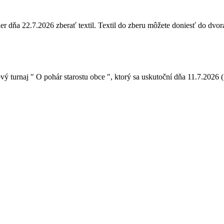
ňa 22.7.2026 zberať textil. Textil do zberu môžete doniesť do dvora 
urnaj " O pohár starostu obce ", ktorý sa uskutoční dňa 11.7.2026 ( t