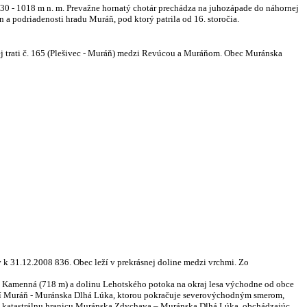
330 - 1018 m n. m. Prevažne hornatý chotár prechádza na juhozápade do náhornej
a podriadenosti hradu Muráň, pod ktorý patrila od 16. storočia.
ej trati č. 165 (Plešivec - Muráň) medzi Revúcou a Muráňom. Obec Muránska
 31.12.2008 836. Obec leží v prekrásnej doline medzi vrchmi. Zo
Kamenná (718 m) a dolinu Lehotského potoka na okraj lesa východne od obce
í Muráň - Muránska Dlhá Lúka, ktorou pokračuje severovýchodným smerom,
na katastrálnu hranicu Muránska Zdychava – Muránska Dlhá Lúka, obchádzajúc