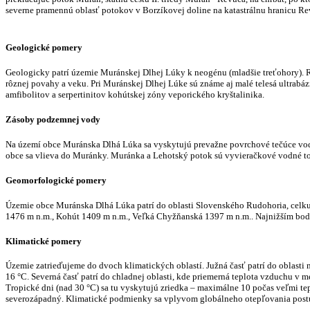
severne pramennú oblasť potokov v Borzíkovej doline na katastrálnu hranicu R
Geologické
pomery
Geologicky patrí územie Muránskej Dlhej Lúky k neogénu (mladšie treťohory). Ro
rôznej povahy a veku. Pri Muránskej Dlhej Lúke sú známe aj malé telesá ultrabáz
amfibolitov a serpertinitov kohútskej zóny veporického kryštalinika.
Zásoby podzemnej vody
Na území obce Muránska Dlhá Lúka sa vyskytujú prevažne povrchové tečúce vo
obce sa vlieva do Muránky. Muránka a Lehotský potok sú vyvieračkové vodné t
Geomorfologické pomery
Územie obce Muránska Dlhá Lúka patrí do oblasti Slovenského Rudohoria, celku S
1476 m n.m., Kohút 1409 m n.m., Veľká Chyžňanská 1397 m n.m.. Najnižším bod
Klimatické pomery
Územie zatrieďujeme do dvoch klimatických oblastí. Južná časť patrí do oblasti m
16 °C. Severná časť patrí do chladnej oblasti, kde priemerná teplota vzduchu v me
Tropické dni (nad 30 °C) sa tu vyskytujú zriedka – maximálne 10 počas veľmi tep
severozápadný. Klimatické podmienky sa vplyvom globálneho otepľovania postup