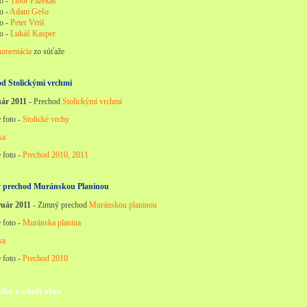
to -
Tibor Fazekaš
o -
Adam Gešo
to -
Peter Vrtiš
to -
Lukáš Kasper
umentácia
zo súťaže
od Stolickými vrchmi
uár 2011
- Prechod
Stolickými vrchmi
 foto -
Stolické vrchy
ka
 foto -
Prechod 2010, 2011
 prechod Muránskou Planinou
ruár 2011
- Zimný prechod
Muránskou planinou
 foto -
Muránska planina
ka
 foto -
Prechod 2010
tika v okolí obce