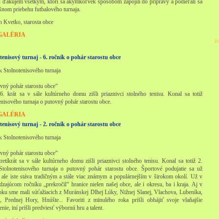
 ďakujem všetkým, ktorí sa akýmkoľvek spôsobom zapojili do prípravy a podieľali sa
šnom priebehu futbalového turnaja.
n Kvetko, starosta obce
GALÉRIA
P
tenisový turnaj - 6. ročník o pohár starostu obce
ík Stolnotenisového turnaja
vný pohár starostu obce“
. krát sa v sále kultúrneho domu zišli priaznivci stolného tenisu. Konal sa totiž
enisového turnaja o putovný pohár starostu obce.
GALÉRIA
tenisový turnaj - 2. ročník o pohár starostu obce
ík Stolnotenisového turnaja
vný pohár starostu obce“
retíkrát sa v sále kultúrneho domu zišli priaznivci stolného tenisu. Konal sa totiž 2.
Stolnotenisového turnaja o putovný pohár starostu obce. Športové podujatie sa už
 ale iste stáva tradičným a stále viac známym a populárnejším v širokom okolí. Už v
dzajúcom ročníku „prekročil“ hranice nielen našej obce, ale i okresu, ba i kraja. Aj v
oku sme mali súťažiacich z Muránskej Dlhej Lúky, Nižnej Slanej, Vlachova, Lubeníka,
, Prednej Hory, Hnúšte... Favoriti z minulého roka prišli obhájiť svoje vlaňajšie
nie, iní prišli predviesť výbornú hru a talent.