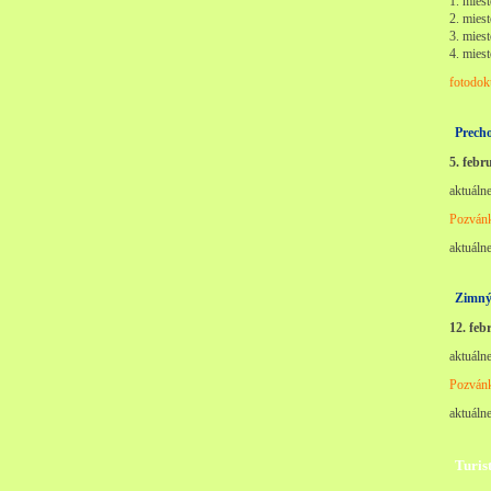
1. mies
2. miest
3. mies
4. mies
fotodok
Prech
5. febr
aktuálne
Pozván
aktuálne
Zimný
12. feb
aktuálne
Pozván
aktuálne
Turis