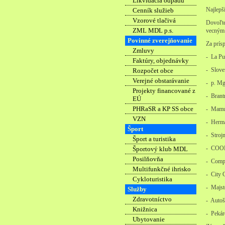
Likvidácia odpadu
Najlepš
Cenník služieb
Vzorové tlačivá
Dovoľt
ZML MDL p.s.
vecným 
Povinné zverejňovanie
Za prís
Zmluvy
- La Pu
Faktúry, objednávky
- Slove
Rozpočet obce
Verejné obstarávanie
- p. Mg
Projekty financované z
- Brant
EÚ
PHRaSR a KP SS obce
- Mamu
VZN
- Herm
Šport
- Stroj
Šport a turistika
- COOP
Športový klub MDL
Posilňovňa
- Comp
Multifunkčné ihrisko
- City 
Cykloturistika
- Majst
Služby
Zdravotníctvo
- Autoš
Knižnica
- Pekár
Ubytovanie