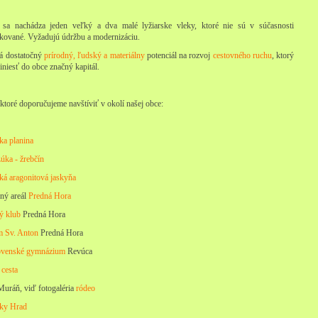
sa nachádza jeden veľký a dva malé lyžiarske vleky, ktoré nie sú v súčasnosti
kované. Vyžadujú údržbu a modernizáciu.
á dostatočný
prírodný, ľudský a materiálny
potenciál na rozvoj
cestovného ruchu
, ktorý
iniesť do obce značný kapitál.
 ktoré doporučujeme navštíviť v okolí našej obce:
a planina
úka - žrebčín
ká aragonitová jaskyňa
ný areál
Predná Hora
ý klub
Predná Hora
 Sv. Anton
Predná Hora
ovenské gymnázium
Revúca
 cesta
Muráň, viď fotogaléria
ródeo
ky Hrad