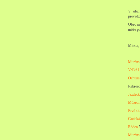
V obci 
prevádz
Obec m
môže pr
Miesta,
Muránsk
Veľká L
Ochtins
Rekreač
Jazdeck
Múzeum
Prvé sl
Gotická
Ródeo
Muráns