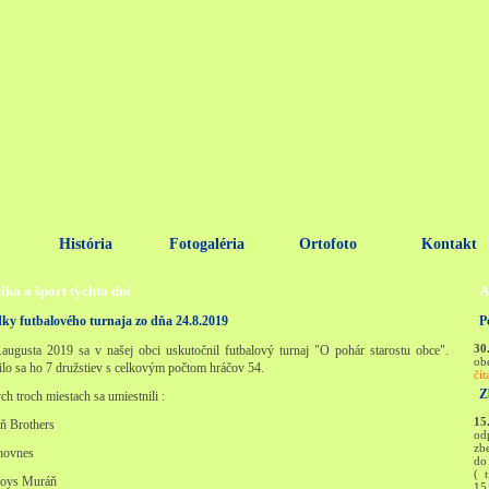
História
Fotogaléria
Ortofoto
Kontakt
ika a šport týchto dní
A
ky futbalového turnaja zo dňa 24.8.2019
P
30
augusta 2019 sa v našej obci uskutočnil futbalový turnaj "O pohár starostu obce".
ob
ilo sa ho 7 družstiev s celkovým počtom hráčov 54.
čít
Z
h troch miestach sa umiestnili :
15
ň Brothers
od
zbe
hovnes
do
( 
Boys Muráň
15