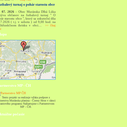
utbalový turnaj o pohár starostu obce
. 07. 2026
- Obec Muránska Dlhá Lúka
zýva občanov na futbalový turnaj " O
ár starostu obce ", ktorý sa uskutoční dňa
.7.2026 ( t.j. v sobotu ) od 9,00 hod. na
ltifunkčnom ihrisku v obci....
>> čítaj
ac
apa
artnerstvo MP - ČH
Tento projekt sa realizuje vďaka podpore z
tnerstva Muránska planina - Čierny Hron v rámci
antového programu Naštartujme s Partnerstvom
MP - ČH.
ktuálne počasie