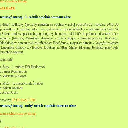
né výsledky turnaja
GALÉRIA
tenisový turnaj - 1. ročník o pohár starostu obce
o desať hodinový športový maratón sa odohral v našej obci dňa 25. februára 2012. Je
rívlastkov, ktoré mu patria, tak spomeniem aspoň niekoľko – prihlásených bolo 34
 8 žien, hralo sa pri troch pingpongových stoloch od 14.00 do polnoci, súťažiaci boli z
okresov (Revúca, Rožňava), dokonca z dvoch krajov (Banskobystrický, Košický).
lholúčanov sme tu mali Muránčanov, Revúčanov, majstrov okresu v kategórii starších
z Lubeníka, chlapov z Vlachova, Dobšinej a Nižnej Slanej. Myslím, že takáto účasť bola
kým prekvapením.
y turnaja:
ia Ženy - 1. miesto Rút Hudecová
to Janka Kochjarová
to Mariana Senková
ia Muži - 1. miesto Emil Šmelko
to Zoltán Bolaček
to Adam Gešo
é foto vo
FOTOGALÉRII
tenisový turnaj - nultý ročník o pohár starostu obce
a na stolnotenisový turnaj
y: