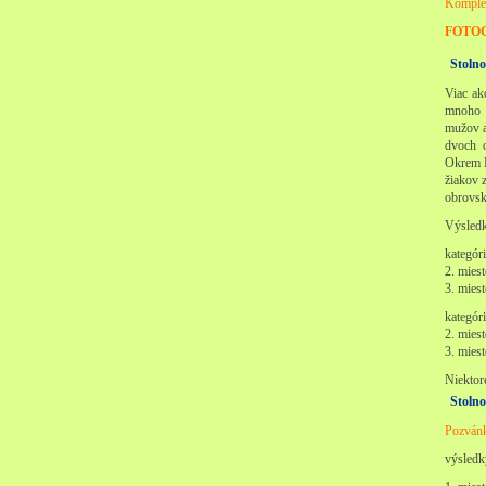
Komplet
FOTO
Stolno
Viac ak
mnoho p
mužov a
dvoch 
Okrem D
žiakov 
obrovs
Výsledk
kategór
2. mies
3. mies
kategór
2. mies
3. mies
Niektor
Stolno
Pozvánk
výsledk