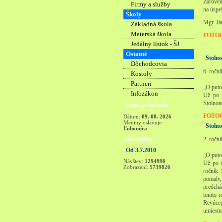
Zároveň
Firmy a služby
na úspe
Školy
Mgr. Já
Základná škola
Materská škola
FOTO
Jedálny lístok - ŠJ
Ostatné
Stolno
Dôchodcovia
6. ročn
Kostoly
Partneri
„O puto
Infozákon
Už po 6
Stolnot
Dnes je Nedeľa
FOTO
Dátum:
09. 08. 2026
Meniny oslavuje:
Stolno
Ľubomíra
Štatistiky
2. ročn
Od 3.7.2010
„O puto
Návštev:
1294998
Už po t
Zobrazení:
5739826
ročník 
pomaly,
predchá
tomto r
Revúcej
umiestne