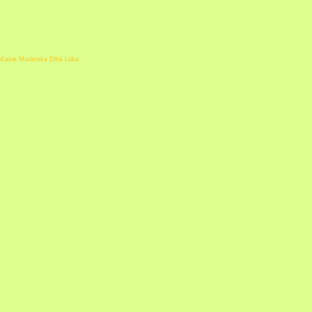
očasie Muránska Dlhá Lúka