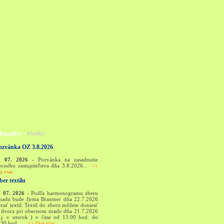
ktuality -
všetky
ozvánka OZ 3.8.2026
. 07. 2026
- Pozvánka na zasadnutie
ecného zastupiteľstva dňa 3.8.2026...
>>
aj viac
ber textilu
. 07. 2026
- Podľa harmonogramu zberu
padu bude firma Brantner dňa 22.7.2026
rať textil. Textil do zberu môžete doniesť
 dvora pri obecnom úrade dňa 21.7.2026
t.j. v utorok ) v čase od 13.00 hod. do
.30 hod. ...
>> čítaj viac