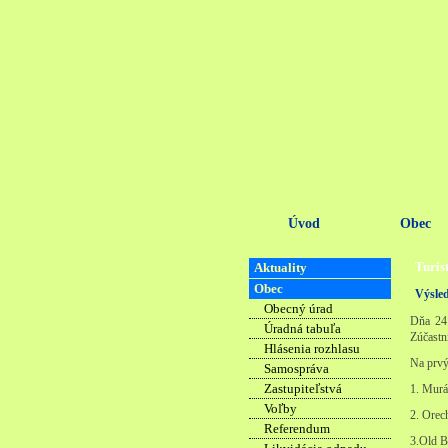
Úvod
Obec
Turist
Aktuality
Obec
Výsled
Obecný úrad
Dňa 24.
Úradná tabuľa
Zúčastn
Hlásenia rozhlasu
Na prvýc
Samospráva
Zastupiteľstvá
1. Murá
Voľby
2. Orec
Referendum
3.Old 