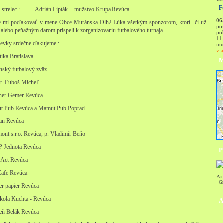
F
í strelec : Adrián Lipták - mužstvo Krupa Revúca
06
e mi poďakovať v mene Obce Muránska Dlhá Lúka všetkým sponzorom, ktorí či už
po
alebo peňažným darom prispeli k zorganizovaniu futbalového turnaja.
poh
11
pevky srdečne ďakujeme :
mu
vi
tika Bratislava
M
nský futbalový zväz
r. Ľuboš Micheľ
ner Gemer Revúca
t Pub Revúca a Mamut Pub Poprad
an Revúca
mont s.r.o. Revúca, p. Vladimír Beňo
 Jednota Revúca
P
Act Revúca
Cafe Revúca
Par
Gr
er papier Revúca
kola Kuchta - Revúca
A
eň Belák Revúca