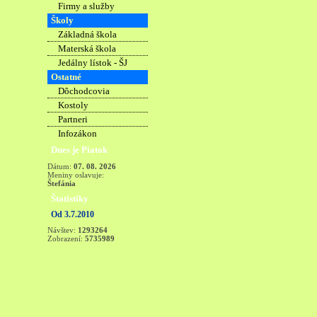
Firmy a služby
Školy
Základná škola
Materská škola
Jedálny lístok - ŠJ
Ostatné
Dôchodcovia
Kostoly
Partneri
Infozákon
Dnes je Piatok
Dátum:
07. 08. 2026
Meniny oslavuje:
Štefánia
Štatistiky
Od 3.7.2010
Návštev:
1293264
Zobrazení:
5735989