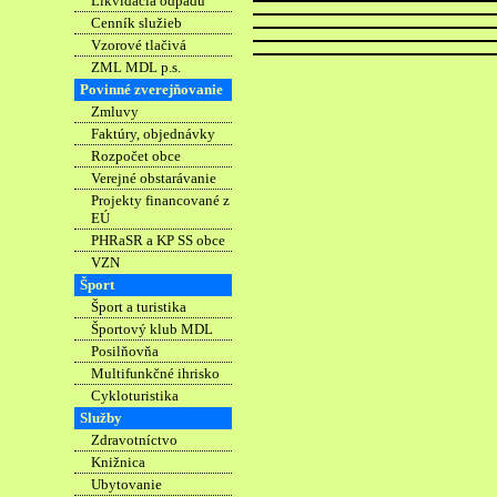
Likvidácia odpadu
Cenník služieb
Vzorové tlačivá
ZML MDL p.s.
Povinné zverejňovanie
Zmluvy
Faktúry, objednávky
Rozpočet obce
Verejné obstarávanie
Projekty financované z
EÚ
PHRaSR a KP SS obce
VZN
Šport
Šport a turistika
Športový klub MDL
Posilňovňa
Multifunkčné ihrisko
Cykloturistika
Služby
Zdravotníctvo
Knižnica
Ubytovanie