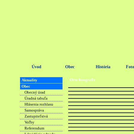
Úvod
Obec
História
Foto
Orto fotografie
Aktuality
Obec
Obecný úrad
Úradná tabuľa
Hlásenia rozhlasu
Samospráva
Zastupiteľstvá
Voľby
Referendum