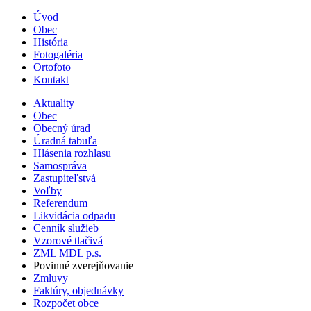
Úvod
Obec
História
Fotogaléria
Ortofoto
Kontakt
Aktuality
Obec
Obecný úrad
Úradná tabuľa
Hlásenia rozhlasu
Samospráva
Zastupiteľstvá
Voľby
Referendum
Likvidácia odpadu
Cenník služieb
Vzorové tlačivá
ZML MDL p.s.
Povinné zverejňovanie
Zmluvy
Faktúry, objednávky
Rozpočet obce