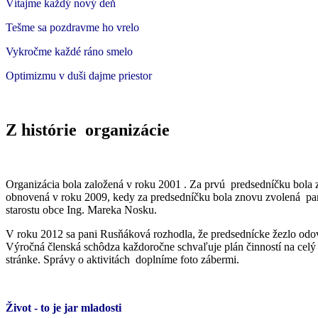
Vítajme každý nový deň
Tešme sa pozdravme ho vrelo
Vykročme každé ráno smelo
Optimizmu v duši dajme priestor
Z histórie organizácie
Organizácia bola založená v roku 2001 . Za prvú predsedníčku bola z
obnovená v roku 2009, kedy za predsedníčku bola znovu zvolená pani 
starostu obce Ing. Mareka Nosku.
V roku 2012 sa pani Rusňáková rozhodla, že predsednícke žezlo odo
Výročná členská schôdza každoročne schvaľuje plán činností na celý 
stránke. Správy o aktivitách doplníme foto zábermi.
Život - to je jar mladosti