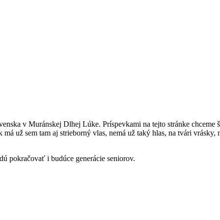
nska v Muránskej Dlhej Lúke. Príspevkami na tejto stránke chceme širo
má už sem tam aj strieborný vlas, nemá už taký hlas, na tvári vrásky, 
udú pokračovať i budúce generácie seniorov.