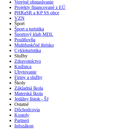
Verejné obstarávanie
Projekty financované z EÚ
PHRaSR a KP SS obce
VZN
Šport
Šport a turistika
Športový klub MDL
Posilňovňa
Multifunkčné ihrisko
Cykloturistika
Služby
Zdravotníctvo
Knižnica
Ubytovanie
Firmy a služby
Školy
Základná škola
Materská škola
Jedálny lístok - ŠJ
Ostatné
Dôchodcovia
Kostoly
Partneri
Infozákon