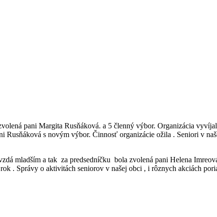
volená pani Margita Rusňáková. a 5 členný výbor. Organizácia vyvíjal
Rusňáková s novým výbor. Činnosť organizácie ožila . Seniori v našej o
vzdá mladším a tak za predsedníčku bola zvolená pani Helena Imreová
rok . Správy o aktivitách seniorov v našej obci , i rôznych akciách 