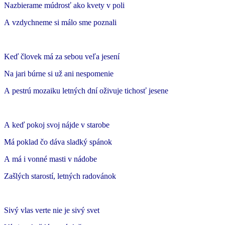
Nazbierame múdrosť ako kvety v poli
A vzdychneme si málo sme poznali
Keď človek má za sebou veľa jesení
Na jari búrne si už ani nespomenie
A pestrú mozaiku letných dní oživuje tichosť jesene
A keď pokoj svoj nájde v starobe
Má poklad čo dáva sladký spánok
A má i vonné masti v nádobe
Zašlých starostí, letných radovánok
Sivý vlas verte nie je sivý svet