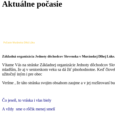
Aktuálne počasie
Počasie Muránska Dlhá Lúka
Základná organizácia Jednoty dôchodcov Slovenska v Muránskej Dlhej Lúke.
Vítame Vás na stránke Základnej organizácie Jednoty dôchodcov Slove
mladším, že aj v seniorskom veku sa dá žiť plnohodnotne. Keď človek 
užitočný iným i pre obec
Veríme , že táto stránka svojim obsahom zaujme a v jej rozširovaní b
Čo jeseň, to vráska i vlas biely
A vždy sme o rôčik menej smelí