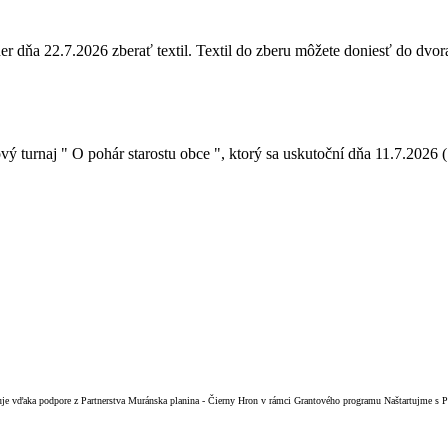
ňa 22.7.2026 zberať textil. Textil do zberu môžete doniesť do dvora 
urnaj " O pohár starostu obce ", ktorý sa uskutoční dňa 11.7.2026 ( t
izuje vďaka podpore z Partnerstva Muránska planina - Čierny Hron v rámci Grantového programu Naštartujme s