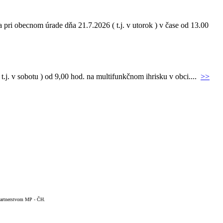
pri obecnom úrade dňa 21.7.2026 ( t.j. v utorok ) v čase od 13.00
.j. v sobotu ) od 9,00 hod. na multifunkčnom ihrisku v obci....
>>
 Partnerstvom MP - ČH.