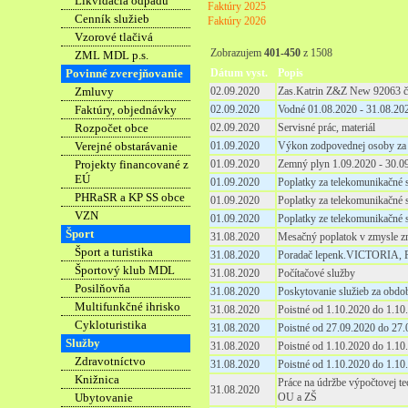
Likvidácia odpadu
Faktúry 2025
Cenník služieb
Faktúry 2026
Vzorové tlačivá
Zobrazujem
401-450
z 1508
ZML MDL p.s.
Povinné zverejňovanie
Dátum vyst.
Popis
Zmluvy
02.09.2020
Zas.Katrin Z&Z New 92063 č
Faktúry, objednávky
02.09.2020
Vodné 01.08.2020 - 31.08.20
Rozpočet obce
02.09.2020
Servisné prác, materiál
Verejné obstarávanie
01.09.2020
Výkon zodpovednej osoby za 
Projekty financované z
01.09.2020
Zemný plyn 1.09.2020 - 30.0
EÚ
01.09.2020
Poplatky za telekomunikačné 
PHRaSR a KP SS obce
01.09.2020
Poplatky za telekomunikačné 
VZN
01.09.2020
Poplatky ze telekomunikačné 
Šport
31.08.2020
Mesačný poplatok v zmysle z
Šport a turistika
31.08.2020
Poradač lepenk.VICTORIA, Pr
Športový klub MDL
31.08.2020
Počítačové služby
Posilňovňa
31.08.2020
Poskytovanie služieb za obdo
Multifunkčné ihrisko
31.08.2020
Poistné od 1.10.2020 do 1.10
Cykloturistika
31.08.2020
Poistné od 27.09.2020 do 27
Služby
31.08.2020
Poistné od 1.10.2020 do 1.10
Zdravotníctvo
31.08.2020
Poistné od 1.10.2020 do 1.10
Knižnica
Práce na údržbe výpočtovej t
31.08.2020
Ubytovanie
OU a ZŠ