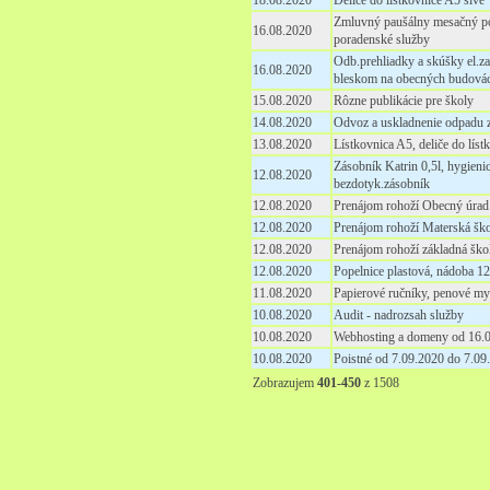
18.08.2020
Deliče do lístkovnice A5 sivé
Zmluvný paušálny mesačný po
16.08.2020
poradenské služby
Odb.prehliadky a skúšky el.za
16.08.2020
bleskom na obecných budová
15.08.2020
Rôzne publikácie pre školy
14.08.2020
Odvoz a uskladnenie odpadu 
13.08.2020
Lístkovnica A5, deliče do líst
Zásobník Katrin 0,5l, hygienic
12.08.2020
bezdotyk.zásobník
12.08.2020
Prenájom rohoží Obecný úrad
12.08.2020
Prenájom rohoží Materská ško
12.08.2020
Prenájom rohoží základná ško
12.08.2020
Popelnice plastová, nádoba 1
11.08.2020
Papierové ručníky, penové myd
10.08.2020
Audit - nadrozsah služby
10.08.2020
Webhosting a domeny od 16.
10.08.2020
Poistné od 7.09.2020 do 7.09
Zobrazujem
401-450
z 1508