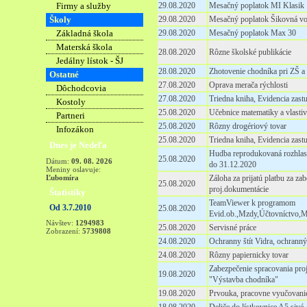
Firmy a služby
29.08.2020
Mesačný poplatok MI Klasik
Školy
29.08.2020
Mesačný poplatok Šikovná v
Základná škola
29.08.2020
Mesačný poplatok Max 30
Materská škola
28.08.2020
Rôzne školské publikácie
Jedálny lístok - ŠJ
28.08.2020
Zhotovenie chodníka pri ZŠ 
Ostatné
27.08.2020
Oprava merača rýchlosti
Dôchodcovia
27.08.2020
Triedna kniha, Evidencia zast
Kostoly
25.08.2020
Učebnice matematiky a vlasti
Partneri
25.08.2020
Rôzny drogériový tovar
Infozákon
25.08.2020
Triedna kniha, Evidencia zast
Dnes je Nedeľa
Hudba reprodukovaná rozhlas
25.08.2020
Dátum:
09. 08. 2026
do 31.12.2020
Meniny oslavuje:
Ľubomíra
Záloha za prijatú platbu za za
25.08.2020
proj.dokumentácie
Štatistiky
TeamViewer k programom
Od 3.7.2010
25.08.2020
Evid.ob.,Mzdy,Účtovníctvo,Ma
Návštev:
1294983
25.08.2020
Servisné práce
Zobrazení:
5739808
24.08.2020
Ochranny štít Vidra, ochranný 
24.08.2020
Rôzny papiernicky tovar
Zabezpečenie spracovania pro
19.08.2020
"Výstavba chodníka"
19.08.2020
Prvouka, pracovne vyučovanie