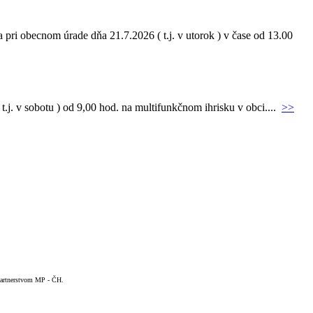
pri obecnom úrade dňa 21.7.2026 ( t.j. v utorok ) v čase od 13.00
.j. v sobotu ) od 9,00 hod. na multifunkčnom ihrisku v obci....
>>
 Partnerstvom MP - ČH.