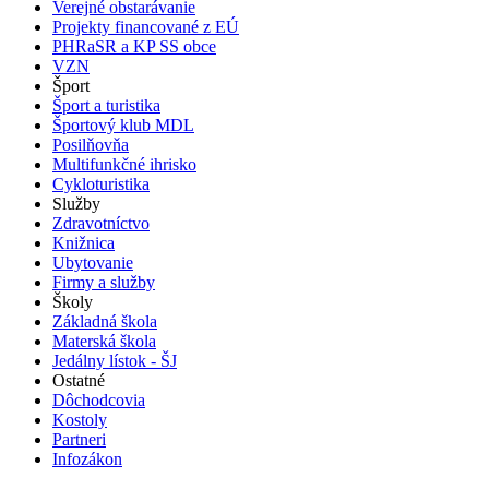
Verejné obstarávanie
Projekty financované z EÚ
PHRaSR a KP SS obce
VZN
Šport
Šport a turistika
Športový klub MDL
Posilňovňa
Multifunkčné ihrisko
Cykloturistika
Služby
Zdravotníctvo
Knižnica
Ubytovanie
Firmy a služby
Školy
Základná škola
Materská škola
Jedálny lístok - ŠJ
Ostatné
Dôchodcovia
Kostoly
Partneri
Infozákon