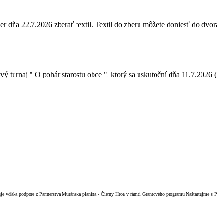
ňa 22.7.2026 zberať textil. Textil do zberu môžete doniesť do dvora 
urnaj " O pohár starostu obce ", ktorý sa uskutoční dňa 11.7.2026 ( t
izuje vďaka podpore z Partnerstva Muránska planina - Čierny Hron v rámci Grantového programu Naštartujme s