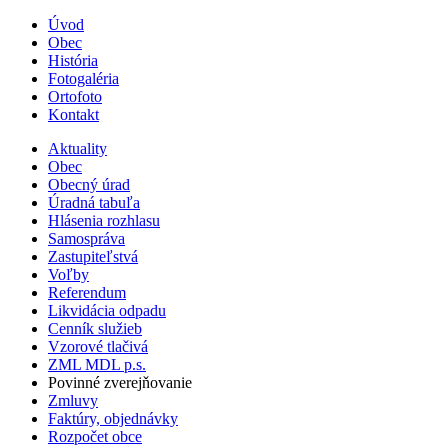
Úvod
Obec
História
Fotogaléria
Ortofoto
Kontakt
Aktuality
Obec
Obecný úrad
Úradná tabuľa
Hlásenia rozhlasu
Samospráva
Zastupiteľstvá
Voľby
Referendum
Likvidácia odpadu
Cenník služieb
Vzorové tlačivá
ZML MDL p.s.
Povinné zverejňovanie
Zmluvy
Faktúry, objednávky
Rozpočet obce