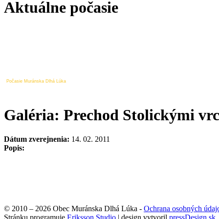
Aktuálne počasie
Počasie Muránska Dlhá Lúka
Galéria: Prechod Stolickými vr
Dátum zverejnenia:
14. 02. 2011
Popis:
© 2010 – 2026 Obec Muránska Dlhá Lúka -
Ochrana osobných údaj
Stránku programuje
Eriksson Studio
| design vytvoril
pressDesign.sk