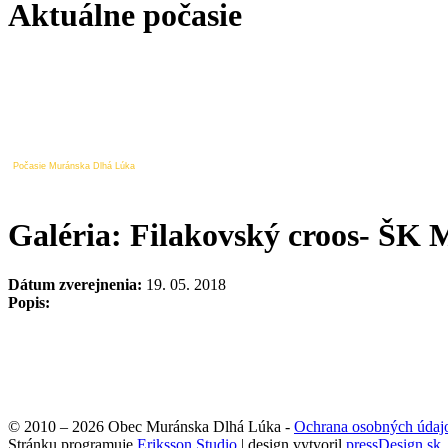
Aktuálne počasie
Počasie Muránska Dlhá Lúka
Galéria: Filakovský croos- Š
Dátum zverejnenia:
19. 05. 2018
Popis:
© 2010 – 2026 Obec Muránska Dlhá Lúka -
Ochrana osobných údaj
Stránku programuje
Eriksson Studio
| design vytvoril
pressDesign.sk