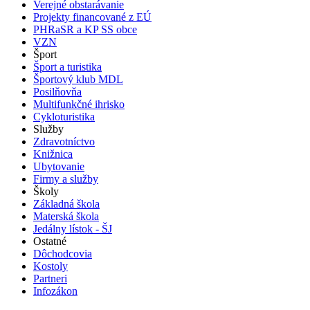
Verejné obstarávanie
Projekty financované z EÚ
PHRaSR a KP SS obce
VZN
Šport
Šport a turistika
Športový klub MDL
Posilňovňa
Multifunkčné ihrisko
Cykloturistika
Služby
Zdravotníctvo
Knižnica
Ubytovanie
Firmy a služby
Školy
Základná škola
Materská škola
Jedálny lístok - ŠJ
Ostatné
Dôchodcovia
Kostoly
Partneri
Infozákon