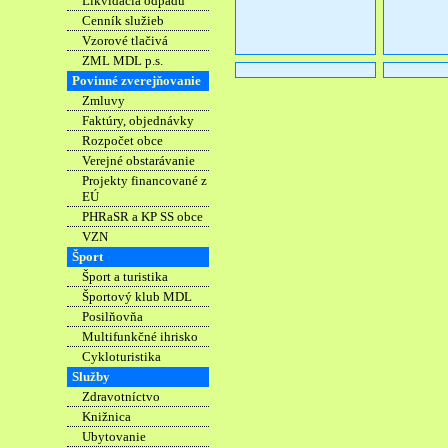
Likvidácia odpadu
Cenník služieb
Vzorové tlačivá
ZML MDL p.s.
Povinné zverejňovanie
Zmluvy
Faktúry, objednávky
Rozpočet obce
Verejné obstarávanie
Projekty financované z
EÚ
PHRaSR a KP SS obce
VZN
Šport
Šport a turistika
Športový klub MDL
Posilňovňa
Multifunkčné ihrisko
Cykloturistika
Služby
Zdravotníctvo
Knižnica
Ubytovanie