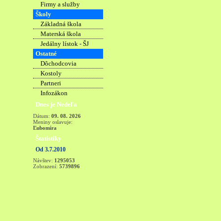
Firmy a služby
Školy
Základná škola
Materská škola
Jedálny lístok - ŠJ
Ostatné
Dôchodcovia
Kostoly
Partneri
Infozákon
Dnes je Nedeľa
Dátum:
09. 08. 2026
Meniny oslavuje:
Ľubomíra
Štatistiky
Od 3.7.2010
Návštev:
1295053
Zobrazení:
5739896