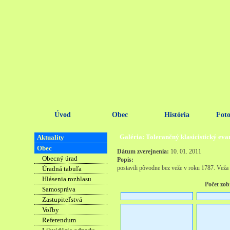
Úvod
Obec
História
Foto
Galéria: Tolerančný klasicistický evan
Aktuality
Obec
Dátum zverejnenia:
10. 01. 2011
Obecný úrad
Popis:
postavili pôvodne bez veže v roku 1787. Veža 
Úradná tabuľa
Hlásenia rozhlasu
Počet zob
Samospráva
Zastupiteľstvá
Voľby
Referendum