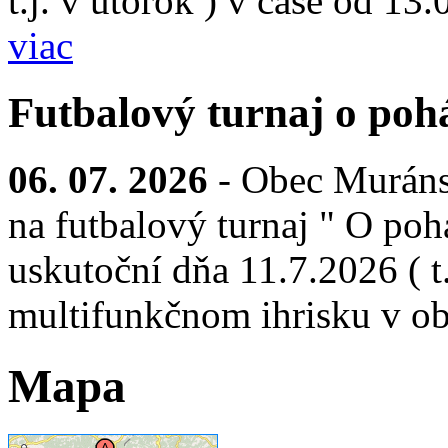
t.j. v utorok ) v čase od 13
viac
Futbalový turnaj o pohá
06. 07. 2026
- Obec Muráns
na futbalový turnaj " O pohá
uskutoční dňa 11.7.2026 ( t.
multifunkčnom ihrisku v ob
Mapa