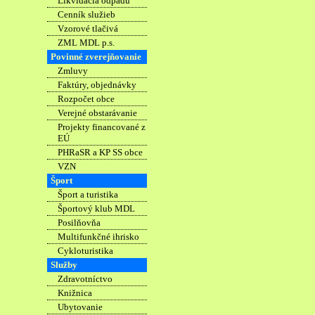
Likvidácia odpadu
Cenník služieb
Vzorové tlačivá
ZML MDL p.s.
Povinné zverejňovanie
Zmluvy
Faktúry, objednávky
Rozpočet obce
Verejné obstarávanie
Projekty financované z
EÚ
PHRaSR a KP SS obce
VZN
Šport
Šport a turistika
Športový klub MDL
Posilňovňa
Multifunkčné ihrisko
Cykloturistika
Služby
Zdravotníctvo
Knižnica
Ubytovanie