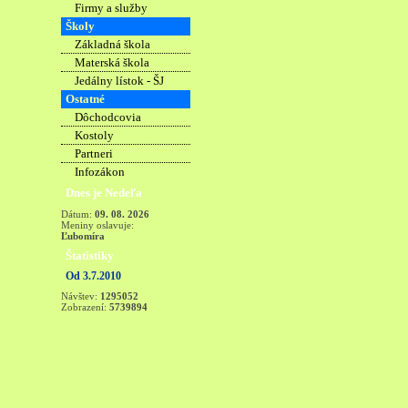
Firmy a služby
Školy
Základná škola
Materská škola
Jedálny lístok - ŠJ
Ostatné
Dôchodcovia
Kostoly
Partneri
Infozákon
Dnes je Nedeľa
Dátum:
09. 08. 2026
Meniny oslavuje:
Ľubomíra
Štatistiky
Od 3.7.2010
Návštev:
1295052
Zobrazení:
5739894