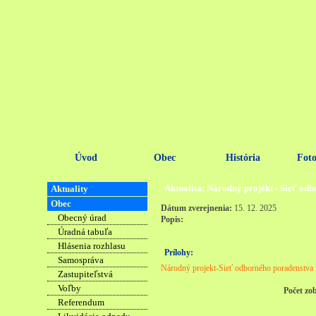
Úvod
Obec
História
Foto
Aktualita: Národný projekt - Sieť od
Aktuality
Obec
Dátum zverejnenia:
15. 12. 2025
Obecný úrad
Popis:
Úradná tabuľa
Hlásenia rozhlasu
Prílohy:
Samospráva
Národný projekt-Sieť odborného poradenstva
Zastupiteľstvá
Voľby
Počet zo
Referendum