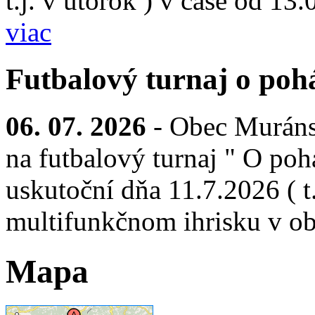
t.j. v utorok ) v čase od 13
viac
Futbalový turnaj o pohá
06. 07. 2026
- Obec Muráns
na futbalový turnaj " O pohá
uskutoční dňa 11.7.2026 ( t.
multifunkčnom ihrisku v ob
Mapa