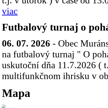
t.j. v utorok ) v čase od 13
viac
Futbalový turnaj o pohá
06. 07. 2026
- Obec Muráns
na futbalový turnaj " O pohá
uskutoční dňa 11.7.2026 ( t.
multifunkčnom ihrisku v ob
Mapa